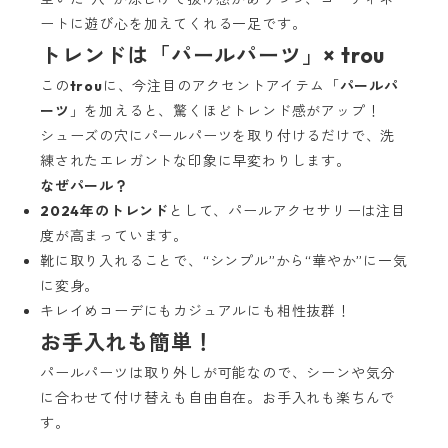
ートに遊び心を加えてくれる一足です。
トレンドは「パールパーツ」× trou
この
trou
に、今注目のアクセントアイテム「
パールパ
ーツ
」を加えると、驚くほどトレンド感がアップ！
シューズの穴にパールパーツを取り付けるだけで、洗
練されたエレガントな印象に早変わりします。
なぜパール？
2024年のトレンド
として、パールアクセサリーは注目
度が高まっています。
靴に取り入れることで、“シンプル”から“華やか”に一気
に変身。
キレイめコーデにもカジュアルにも相性抜群！
お手入れも簡単！
パールパーツは取り外しが可能なので、シーンや気分
に合わせて付け替えも自由自在。お手入れも楽ちんで
す。