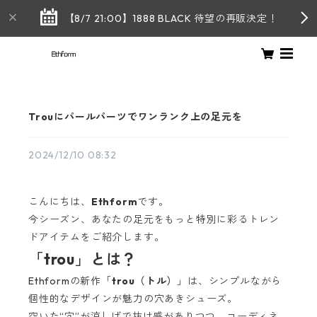
【8/7 21:00】1888 BLACK 待望の再販決定！
Trouにパールパーツでワンランク上の足元を
2024/12/10 08:32
こんにちは、
Ethform
です。
今シーズン、あなたの足元をもっと特別に彩るトレン
ドアイテムをご紹介します。
「trou」とは？
Ethformの新作「
trou（トル）
」は、シンプルながら
個性的なデザインが魅力の穴あきシューズ。
空いた“穴”が涼しげで抜け感がありつつ、コーディネ