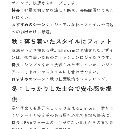
ザインで、快適さをキープします。
特長
：軽量素材が足を涼しく保ち、長時間履いてもム
レにくい。
おすすめのシーン
：カジュアルな休日スタイルや海辺
へのお出かけに最適。
秋：落ち着いたスタイルにフィット
気温が下がり始める秋。Ethformの洗練されたデザイ
ンは、落ち着いた秋のファッションにぴったりです。
特長
：シンプルながら洗練されたデザインが、カジュ
アルにもきれいめスタイルにも合わせやすい。
おすすめのシーン
：秋の紅葉散策やショッピング。
冬：しっかりした土台で安心感を提
供
寒い季節でも足元をしっかり支えるEthform。滑りに
くいソールと安定感のある履き心地で冬場も快適に。
特長
：EVAフォームの土台が冷たい地面からの負担を