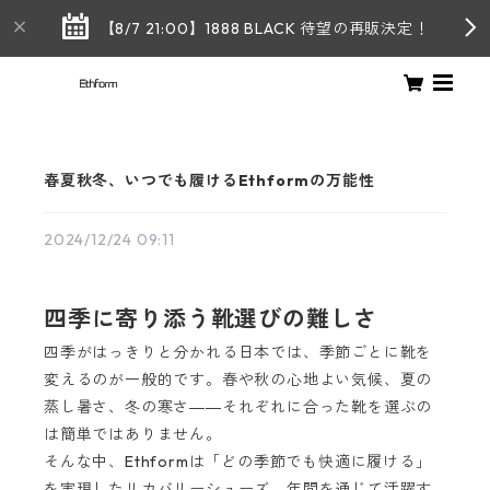
【8/7 21:00】1888 BLACK 待望の再販決定！
春夏秋冬、いつでも履けるEthformの万能性
2024/12/24 09:11
四季に寄り添う靴選びの難しさ
四季がはっきりと分かれる日本では、季節ごとに靴を
変えるのが一般的です。春や秋の心地よい気候、夏の
蒸し暑さ、冬の寒さ――それぞれに合った靴を選ぶの
は簡単ではありません。
そんな中、Ethformは「どの季節でも快適に履ける」
を実現したリカバリーシューズ。年間を通じて活躍す