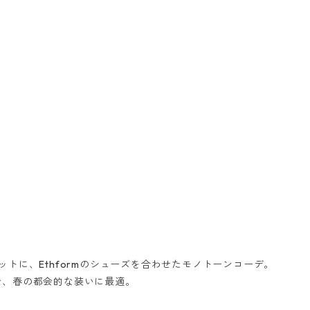
トに、Ethformのシューズを合わせたモノトーンコーデ。
で、春の都会的な装いに最適。