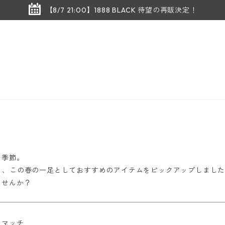
【8/7 21:00】1888 BLACK 待望の再販決定！
む季節。
**から、この春の一足としておすすめのアイテムをピックアップしま
ませんか？
もマッチ