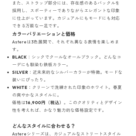
また、ストラップ部分には、存在感のあるバックルを
採用し、スポーティーでありながらエレガントな印象
に仕上がっています。カジュアルにもモードにも対応
できる万能な一足です。
カラーバリエーションと価格
Astereは3色展開で、それぞれ異なる表情を楽しめま
す。
BLACK
：シックでクールなオールブラック。どんなコ
ーデにも馴染む鉄板カラー。
SILVER
：近未来的なシルバーカラーが特徴。モードな
装いにぴったり。
WHITE
：クリーンで洗練された印象のホワイト。春夏
の爽やかなスタイルに。
価格は
16,900円（税込）
。このクオリティとデザイン
性を考えれば、かなり魅力的な価格設定です。
どんなスタイルに合わせる？
Astereシリーズは、カジュアルなストリートスタイル