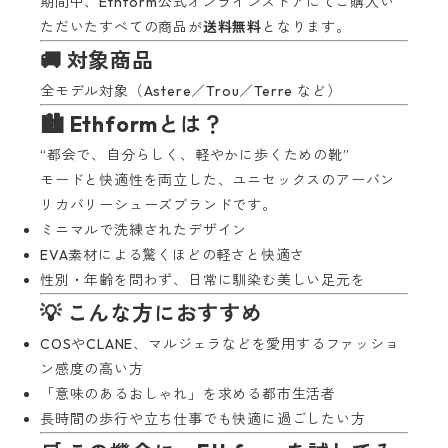
期間中、Ethform公式オンラインストアにてご購入い
ただいたすべての商品が
送料無料
となります。
🚚 対象商品
全モデル対象（Astere／Trou／Terre など）
🏙 Ethformとは？
“都会で、自分らしく、軽やかに歩くための靴”
モードと快適性を両立した、ユニセックスのアーバン
リカバリーシューズブランドです。
ミニマルで洗練されたデザイン
EVA素材による驚くほどの軽さと快適さ
性別・年齢を問わず、日常に馴染む美しい足元を
💡 こんな方におすすめ
COSやCLANE、マルジェラなどを愛用するファッショ
ン感度の高い方
「意味のあるおしゃれ」を求める都市生活者
長時間の歩行や立ち仕事でも快適に過ごしたい方