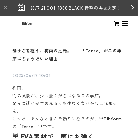
【8/7 21:00】1888 BLACK 待望の再販決定！
静けさを纏う、梅雨の足元。──「Terre」がこの季
節にちょうどいい理由
2025/06/17 10:01
梅雨。
街の風景が、少し曇りがちになるこの季節。
足元に迷いが生まれる人も少なくないかもしれませ
ん。
けれど、そんなときこそ頼りになるのが、**Ethform
の「Terre」**です。
☔ EVA素材で、雨にも強く。