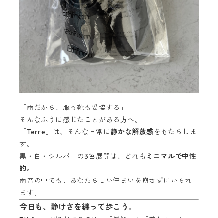
「雨だから、服も靴も妥協する」
そんなふうに感じたことがある方へ。
「Terre」は、そんな日常に
静かな解放感
をもたらしま
す。
黒・白・シルバーの3色展開は、どれも
ミニマルで中性
的
。
雨音の中でも、あなたらしい佇まいを崩さずにいられ
ます。
今日も、静けさを纏って歩こう。