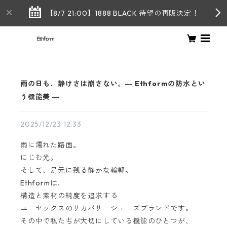
【8/7 21:00】1888 BLACK 待望の再販決定！
雨の日も、静けさは崩さない。― Ethformの防水とい
う機能美 ―
2025/12/23 12:33
雨に濡れた路面。
にじむ光。
そして、足元に残る静かな輪郭。
Ethformは、
構造と素材の純度を追求する
ユニセックスのリカバリーシューズブランドです。
その中で私たちが大切にしている機能のひとつが、