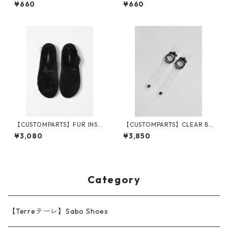
¥660
¥660
【CUSTOMPARTS】FUR INSO
【CUSTOMPARTS】CLEAR BE
LE
LT
¥3,080
¥3,850
Category
【Terreテーレ】Sabo Shoes