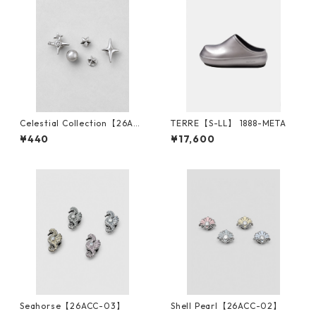
Celestial Collection【26ACC
TERRE【S-LL】 1888-META
-01】
¥440
¥17,600
Seahorse【26ACC-03】
Shell Pearl【26ACC-02】