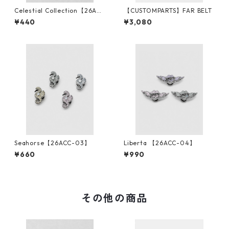
Celestial Collection【26ACC
【CUSTOMPARTS】FAR BELT
-01】
¥440
¥3,080
Seahorse【26ACC-03】
Liberta 【26ACC-04】
¥660
¥990
その他の商品