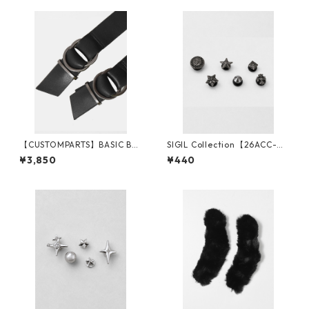
【CUSTOMPARTS】BASIC BEL
SIGIL Collection【26ACC-0
T
5】
¥3,850
¥440