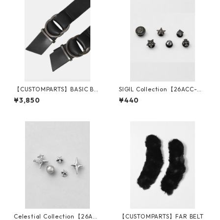
【CUSTOMPARTS】BASIC BEL
SIGIL Collection【26ACC-0
T
5】
¥3,850
¥440
Celestial Collection【26ACC
【CUSTOMPARTS】FAR BELT