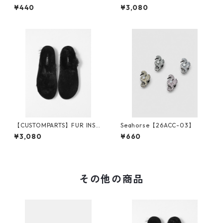
-01】
¥440
¥3,080
【CUSTOMPARTS】FUR INSO
Seahorse【26ACC-03】
LE
¥3,080
¥660
その他の商品