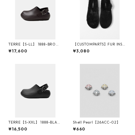
TERRE【S-LL】 1888-BROW
【CUSTOMPARTS】FUR INSO
N
LE
¥17,600
¥3,080
TERRE【S-XXL】 1888-BLAC
Shell Pearl【26ACC-02】
K
¥16,500
¥660