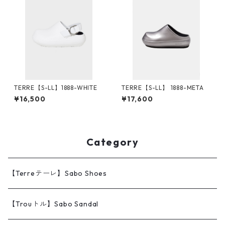
TERRE【S-LL】1888-WHITE
TERRE【S-LL】 1888-META
¥16,500
¥17,600
Category
【Terreテーレ】Sabo Shoes
【Trouトル】Sabo Sandal