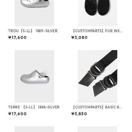
TROU【S-LL】 1889-SILVER
【CUSTOMPARTS】FUR INSO
LE
¥17,600
¥3,080
TERRE 【S-LL】 1888-SILVER
【CUSTOMPARTS】BASIC BEL
T
¥17,600
¥3,850