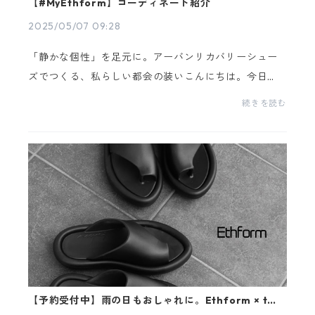
【#MyEthform】コーディネート紹介
2025/05/07 09:28
「静かな個性」を足元に。アーバンリカバリーシュー
ズでつくる、私らしい都会の装いこんにちは。今日
は、Ethform（エフォーム）の代表モデル「Terre」を
続きを読む
使った日常コーディネートをご紹介します。■ Ethfor
mの魅力...
【予約受付中】雨の日もおしゃれに。Ethform × tukn
コラボの「リカバリーサンダル」が登場