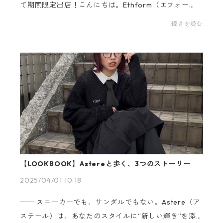
て期間限定出店！こんにちは。Ethform（エフォー
ム）です。このたび、私たちEthformは4月23日(水)〜
続きを読む
4月29日(火・祝)の7日間、神戸マルイにてFitting &...
【LOOKBOOK】Astereと歩く、3つのストーリー
2025/04/01 10:18
── スニーカーでも、サンダルでもない。Astere（ア
ステール）は、あなたのスタイルに“新しい輝き”を添