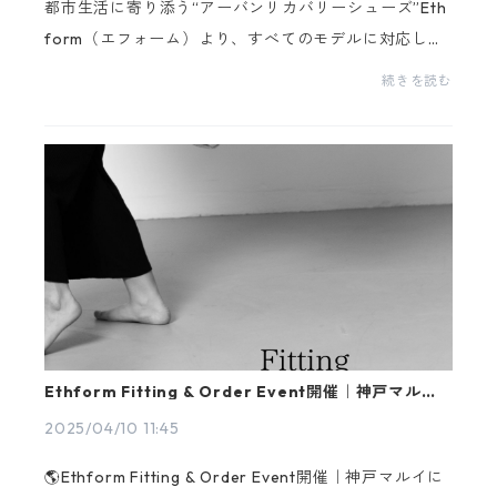
都市生活に寄り添う“アーバンリカバリーシューズ”Eth
form（エフォーム）より、すべてのモデルに対応した
専用カスタムパーツ「Clear belt」 が新登場！透明と
続きを読む
いう、無限の可能性Ethformの世界観にぴったりな、
“...
Ethform Fitting & Order Event開催｜神戸マルイ
にて期間限定出店！
2025/04/10 11:45
🌎Ethform Fitting & Order Event開催｜神戸マルイに